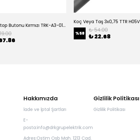
Tork Acil Stop Butonu Kırmızı TRK-A3-01ZS Acil Durum Butonu | Kırmızı Mantar Tipi NC1
₺ 54.00
119.00
%
58
₺ 22.68
67.86
Hakkımızda
Gizlilik Politikası
İade ve İptal Şartları
Gizlilik Politikası
E-
posta:
info@drkgrupelektrik.com
Adres:Ostim Osb Mah. 1213 Cad.