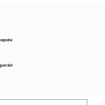
kapıda
gun bir