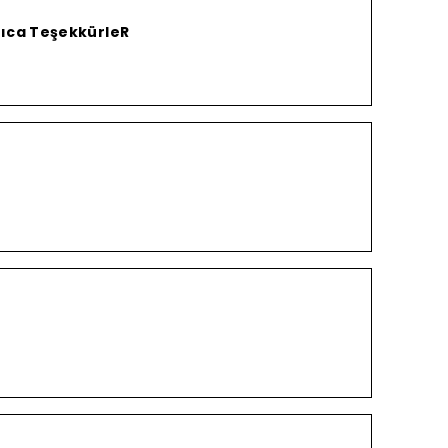
yrıca TeşekkürleR