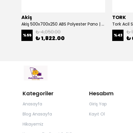
Akiş
TORK
Çetinkaya 500 Va Kombi Regülatörü Ev Tipi Regülatör Mikro İşlemcili S14 1P0 00
Akiş 500x700x250 ABS Polyester Pano | Duvar Pano | Plastik Elektrik Panosu
₺ 4,050.00
₺ 
%
55
%
43
₺ 1,822.00
₺ 
Kategoriler
Hesabım
Anasayfa
Giriş Yap
Blog Anasayfa
Kayıt Ol
Hikayemiz