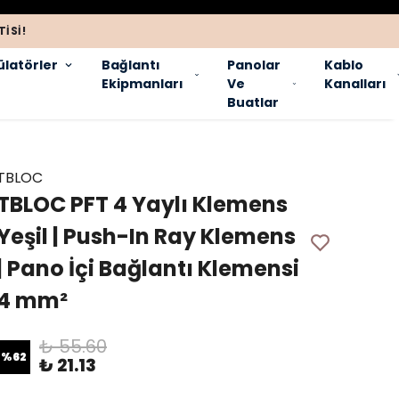
ISI!
latörler
Bağlantı
Panolar
Kablo
Ekipmanları
Ve
Kanalları
Buatlar
TBLOC
TBLOC PFT 4 Yaylı Klemens
Yeşil | Push-In Ray Klemens
| Pano İçi Bağlantı Klemensi
4 mm²
₺ 55.60
%
62
₺ 21.13