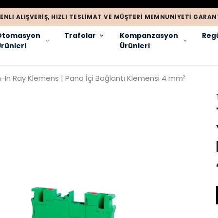
ENLI ALIŞVERIŞ, HIZLI TESLIMAT VE MÜŞTERI MEMNUNIYETI GARANT
Otomasyon
Trafolar
Kompanzasyon
Regü
rünleri
Ürünleri
h-In Ray Klemens | Pano İçi Bağlantı Klemensi 4 mm²