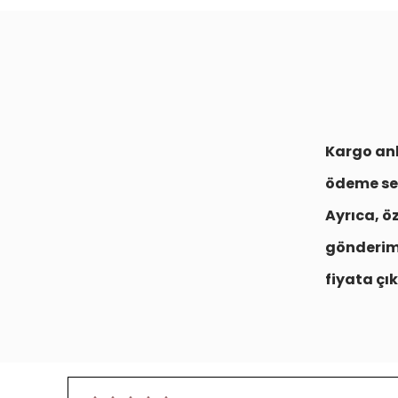
Kargo anl
ödeme se
Ayrıca, ö
gönderim
fiyata çık