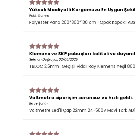
Yüksek Maaliyetli Kargomuzu En Uygun Şekild
Fatih Kumru
Polyester Pano 200*300*130 cm | Opak Kapaklı AB
Klemens ve SKP pabuçları kaliteli ve dayanık
Selman Doğruyol, 02/05/2025
TBLOC 2,5mm² Geçişli Vidalı Ray Klemens Yeşil 8
Voltmetre siparişim sorunsuz ve hızlı geldi.
Emre Şahin
Voltmetre Led'li Çap:22mm 24-500V Mavi Tork AD