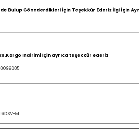
e Bulup Gönnderdikleri İçin Teşekkür Ederiz İlgi İçin A
S
lı.Kargo İndirimi İçin ayrıca teşekkür ederiz
000099005
116DSV-M