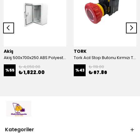
Akiş
TORK
Akiş 500x700x250 ABS Polyester Pano | Duvar Pano | Plastik Elektrik Panosu
Tork Acil Stop Butonu Kırmızı TRK-A3-01ZS Acil Durum Butonu | Kırmızı Mantar Tipi NC1
₺ 4,050.00
₺ 119.00
%
55
%
43
₺ 1,822.00
₺ 67.86
Kategoriler