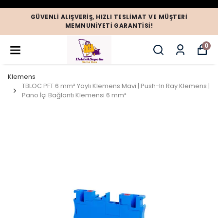
GÜVENLI ALIŞVERIŞ, HIZLI TESLIMAT VE MÜŞTERI
MEMNUNIYETI GARANTISI!
0
Klemens
TBLOC PFT 6 mm² Yaylı Klemens Mavi | Push-In Ray Klemens |
Pano İçi Bağlantı Klemensi 6 mm²