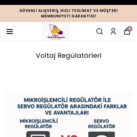
GÜVENLI ALIŞVERIŞ, HIZLI TESLIMAT VE MÜŞTERI
MEMNUNIYETI GARANTISI!
0
Voltaj Regülatörleri