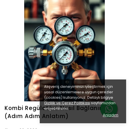
Alışveriş deneyiminizi iyileştirmek için
yasal düzenlemelere uygun çerezler
(cookies) kullanıyoruz. Detaylı bilgiye
Gizlilik ve Çerez Politikası
sayfamızdan
Kombi Regülatörü Nasıl Bağlanır?
erişebilirsiniz.
Anladım
(Adım Adım Anlatım)