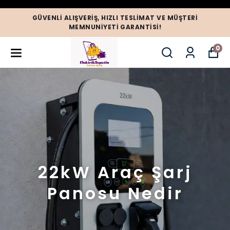
GÜVENLI ALIŞVERIŞ, HIZLI TESLIMAT VE MÜŞTERI
MEMNUNIYETI GARANTISI!
0
22kW Araç Şarj
Panosu Nedir