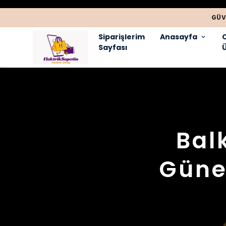
GÜV
Siparişlerim
Anasayfa
Sayfası
Ü
Bal
Güneş