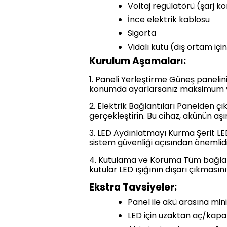
Voltaj regülatörü (şarj ko
İnce elektrik kablosu
Sigorta
Vidalı kutu (dış ortam i
Kurulum Aşamaları:
1. Paneli Yerleştirme Güneş paneli
konumda ayarlarsanız maksimum ve
2. Elektrik Bağlantıları Panelden ç
gerçekleştirin. Bu cihaz, akünün aş
3. LED Aydınlatmayı Kurma Şerit LE
sistem güvenliği açısından önemlidi
4. Kutulama ve Koruma Tüm bağlantı
kutular LED ışığının dışarı çıkmasını 
Ekstra Tavsiyeler:
Panel ile akü arasına min
LED için uzaktan aç/kapa s