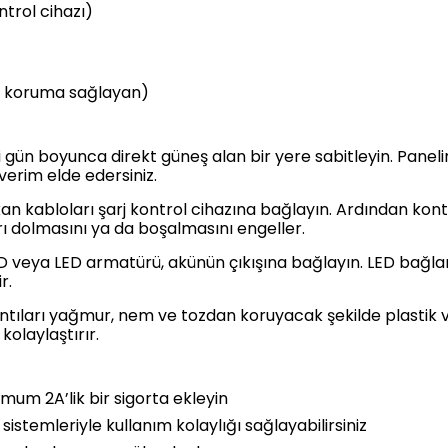
ntrol cihazı)
çin koruma sağlayan)
ni gün boyunca direkt güneş alan bir yere sabitleyin. Pane
rim elde edersiniz.
ıkan kabloları şarj kontrol cihazına bağlayın. Ardından kon
ırı dolmasını ya da boşalmasını engeller.
D veya LED armatürü, akünün çıkışına bağlayın. LED bağlan
r.
ları yağmur, nem ve tozdan koruyacak şekilde plastik vey
kolaylaştırır.
imum 2A’lik bir sigorta ekleyin
istemleriyle kullanım kolaylığı sağlayabilirsiniz