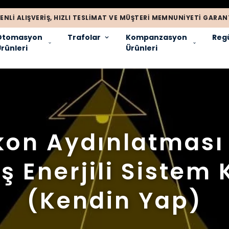
ENLI ALIŞVERIŞ, HIZLI TESLIMAT VE MÜŞTERI MEMNUNIYETI GARANT
Otomasyon
Trafolar
Kompanzasyon
Regü
rünleri
Ürünleri
kon Aydınlatması 
 Enerjili Sistem
(Kendin Yap)