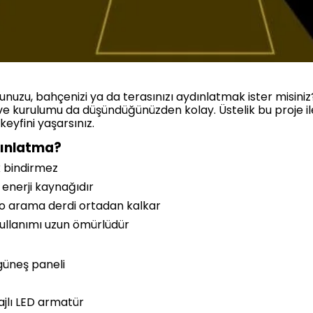
nuzu, bahçenizi ya da terasınızı aydınlatmak ister misiniz
ir ve kurulumu da düşündüğünüzden kolay. Üstelik bu proje i
eyfini yaşarsınız.
dınlatma?
k bindirmez
r enerji kaynağıdır
lo arama derdi ortadan kalkar
kullanımı uzun ömürlüdür
güneş paneli
ajlı LED armatür