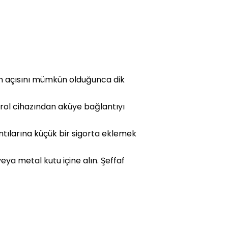
lin açısını mümkün olduğunca dik
trol cihazından aküye bağlantıyı
tılarına küçük bir sigorta eklemek
a metal kutu içine alın. Şeffaf