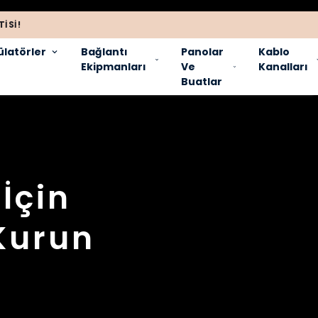
ISI!
latörler
Bağlantı
Panolar
Kablo
Ekipmanları
Ve
Kanalları
Buatlar
İçin
 Kurun