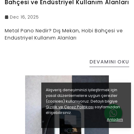
Bahçesi ve Endüstriyel Kullanım Alanları
Dec 16, 2025
Metal Pano Nedir? Dış Mekan, Hobi Bahçesi ve
Endüstriyel Kullanım Alanları
DEVAMINI OKU
Alışveriş deneyiminizi iyileştirmek için
yasal düzenlemelere uygun çerezler
(cookies) kullanıyoruz. Detaylı bilgiye
Gizlilik ve Çerez Politikası
sayfamızdan
erişebilirsiniz.
Anladım