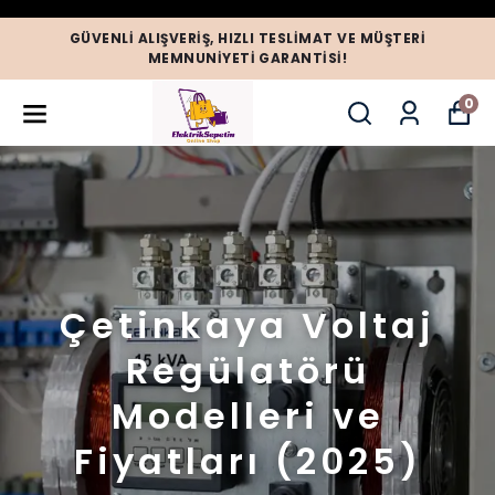
GÜVENLI ALIŞVERIŞ, HIZLI TESLIMAT VE MÜŞTERI
MEMNUNIYETI GARANTISI!
0
Çetinkaya Voltaj
Regülatörü
Modelleri ve
Fiyatları (2025)