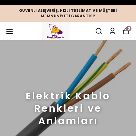
GÜVENLI ALIŞVERIŞ, HIZLI TESLIMAT VE MÜŞTERI
MEMNUNIYETI GARANTISI!
0
Elektrik Kablo
Renkleri ve
Anlamları