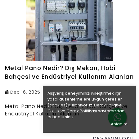
Metal Pano Nedir? Dış Mekan, Hobi
Bahçesi ve Endüstriyel Kullanım Alanları
Dec 16, 2025
Alışveriş deneyiminizi iyileştirmek için
yasal düzenlemelere uygun çerezler
(cookies) kullanıyoruz. Detaylı bilgiye
Metal Pano Nedir? Dış Mekan, Hobi Bahçesi ve
Gizlilik ve Çerez Politikası
sayfamızdan
Endüstriyel Kullanım Alanları
erişebilirsiniz.
Anladım
DEVAMINI OKU