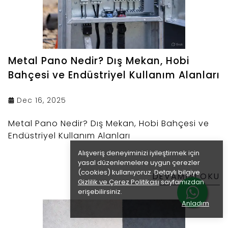
Metal Pano Nedir? Dış Mekan, Hobi
Bahçesi ve Endüstriyel Kullanım Alanları
Dec 16, 2025
Metal Pano Nedir? Dış Mekan, Hobi Bahçesi ve
Endüstriyel Kullanım Alanları
Alışveriş deneyiminizi iyileştirmek için
yasal düzenlemelere uygun çerezler
(cookies) kullanıyoruz. Detaylı bilgiye
DEVAMINI OKU
Gizlilik ve Çerez Politikası
sayfamızdan
erişebilirsiniz.
Anladım