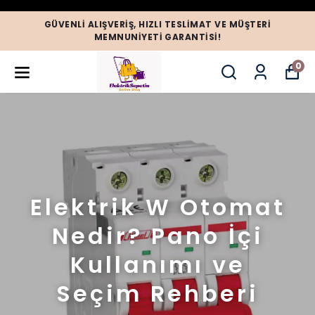
GÜVENLI ALIŞVERIŞ, HIZLI TESLIMAT VE MÜŞTERI
MEMNUNIYETI GARANTISI!
0
Elektrik W Otomat
Nedir? Pano İçi
Kullanımı ve
Seçim Rehberi