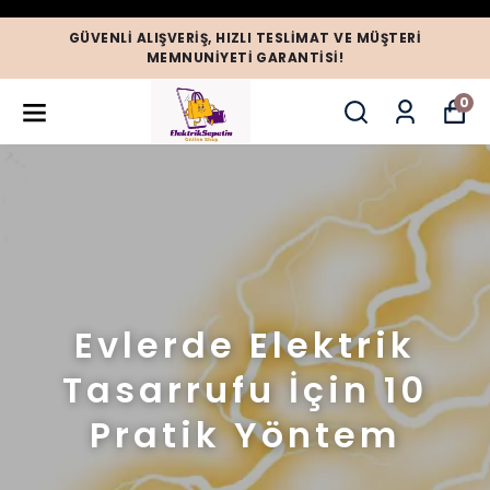
GÜVENLI ALIŞVERIŞ, HIZLI TESLIMAT VE MÜŞTERI
MEMNUNIYETI GARANTISI!
0
Evlerde Elektrik
Tasarrufu İçin 10
Pratik Yöntem