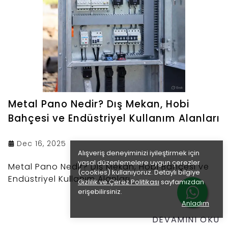
Metal Pano Nedir? Dış Mekan, Hobi
Bahçesi ve Endüstriyel Kullanım Alanları
Dec 16, 2025
Alışveriş deneyiminizi iyileştirmek için
yasal düzenlemelere uygun çerezler
Metal Pano Nedir? Dış Mekan, Hobi Bahçesi ve
(cookies) kullanıyoruz. Detaylı bilgiye
Endüstriyel Kullanım Alanları
Gizlilik ve Çerez Politikası
sayfamızdan
erişebilirsiniz.
Anladım
DEVAMINI OKU