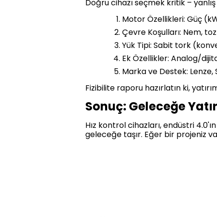
Doğru cihazı seçmek kritik – yanlış 
Motor Özellikleri: Güç (k
Çevre Koşulları: Nem, toz 
Yük Tipi: Sabit tork (kon
Ek Özellikler: Analog/diji
Marka ve Destek: Lenze, S
Fizibilite raporu hazırlatın ki, yatır
Sonuç: Geleceğe Yatı
Hız kontrol cihazları, endüstri 4.0'ın
geleceğe taşır. Eğer bir projeniz 