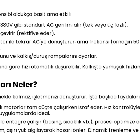
nsibi oldukça basit ama etkili:
80V gibi standart AC gerilimi alır (tek veya üç fazlı).
evirir (rektifiye eder).
rter ile tekrar AC'ye dönüştürür, ama frekansı (örneğin 5
.
rkunu ve kalkış/duruş rampalarını ayarlar.
ına göre hızı otomatik düşürebilir. Kalkışta yumuşak hız
arı Neler?
ekle kalmaz, işletmenizi dönüştürür. İşte başlıca faydaları
ızlı motorlar tam güçte çalışırken israf eder. Hız kontrolüy
 uygulamalarda ideal.
rle entegre çalışır (basınç, sıcaklık vb.), prosesi optimize e
m, aşırı yük algılayarak hasarı önler. Dinamik frenleme ve 