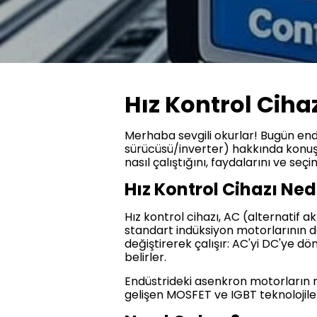
Hız Kontrol Cihaz
Merhaba sevgili okurlar! Bugün end
sürücüsü/inverter) hakkında konuşa
nasıl çalıştığını, faydalarını ve se
Hız Kontrol Cihazı Ned
Hız kontrol cihazı, AC (alternatif 
standart indüksiyon motorlarının de
değiştirerek çalışır: AC'yi DC'ye d
belirler.
Endüstrideki asenkron motorların 
gelişen MOSFET ve IGBT teknolojiler