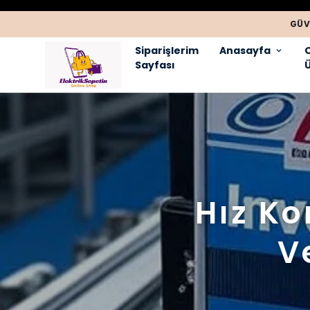
GÜV
Siparişlerim
Anasayfa
Sayfası
Ü
Hız Ko
V