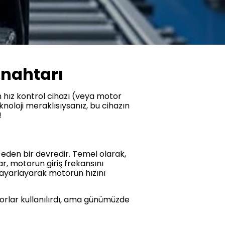
Anahtarı
 hız kontrol cihazı (veya motor
oloji meraklısıysanız, bu cihazın
!
l eden bir devredir. Temel olarak,
r, motorun giriş frekansını
ı ayarlayarak motorun hızını
orlar kullanılırdı, ama günümüzde