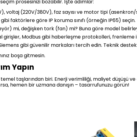
seçim prosesinizi bozabilir. İşte adımlar:
W), voltaj (220V/380V), faz sayısı ve motor tipi (asenkron
gibi faktörlere göre IP koruma sınıfı (örneğin IP65) seçin.
veyör) mi, değişken tork (fan) mi? Buna göre model belirley
tal girişler, Modbus gibi haberleşme protokolleri, frenleme i
iemens gibi güvenilir markaları tercih edin. Teknik destek 
ımınız boşa gitmesin.
rım Yapın
 temel taşlarından biri. Enerji verimliliği, maliyet düşüşü ve a
varsa, hemen bir uzmana danışın – tasarrufunuzu görün!