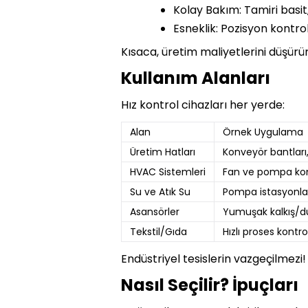
Kolay Bakım: Tamiri basit,
Esneklik: Pozisyon kontrol
Kısaca, üretim maliyetlerini düşürür 
Kullanım Alanları
Hız kontrol cihazları her yerde:
Alan
Örnek Uygulama
Üretim Hatları
Konveyör bantları
HVAC Sistemleri
Fan ve pompa kon
Su ve Atık Su
Pompa istasyonla
Asansörler
Yumuşak kalkış/d
Tekstil/Gıda
Hızlı proses kontro
Endüstriyel tesislerin vazgeçilmezi!
Nasıl Seçilir? İpuçları