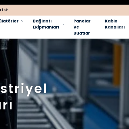
ISI!
latörler
Bağlantı
Panolar
Kablo
Ekipmanları
Ve
Kanalları
Buatlar
striyel
rı