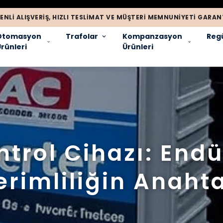
ENLI ALIŞVERIŞ, HIZLI TESLIMAT VE MÜŞTERI MEMNUNIYETI GARANT
Otomasyon
Trafolar
Kompanzasyon
Regü
rünleri
Ürünleri
ntrol Cihazı: Endü
erimliliğin Anahta