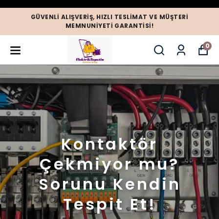
GÜVENLI ALIŞVERIŞ, HIZLI TESLIMAT VE MÜŞTERI
MEMNUNIYETI GARANTISI!
0
Kontaktör
Çekmiyor mu?
Sorunu Kendin
Tespit Et!