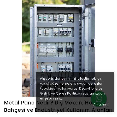
Alışveriş deneyiminizi iyileştirmek için
yasal düzenlemelere uygun çerezler
(cookies) kullanıyoruz. Detaylı bilgiye
Gizlilik ve Çerez Politikası
sayfamızdan
erişebilirsiniz.
Metal Pano Nedir? Dış Mekan, Hobi
Anladım
Bahçesi ve Endüstriyel Kullanım Alanları