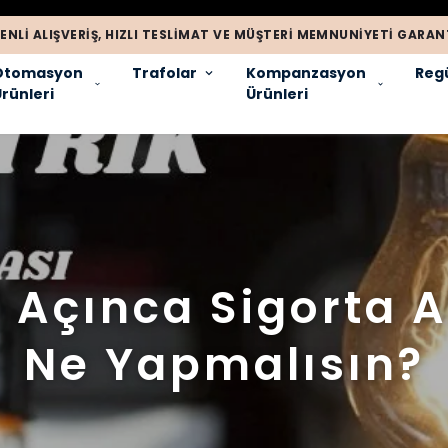
ENLI ALIŞVERIŞ, HIZLI TESLIMAT VE MÜŞTERI MEMNUNIYETI GARANT
Otomasyon
Trafolar
Kompanzasyon
Regü
rünleri
Ürünleri
Açınca Sigorta A
Ne Yapmalısın?