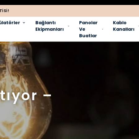
ISI!
latörler
Bağlantı
Panolar
Kablo
Ekipmanları
Ve
Kanalları
Buatlar
tıyor –