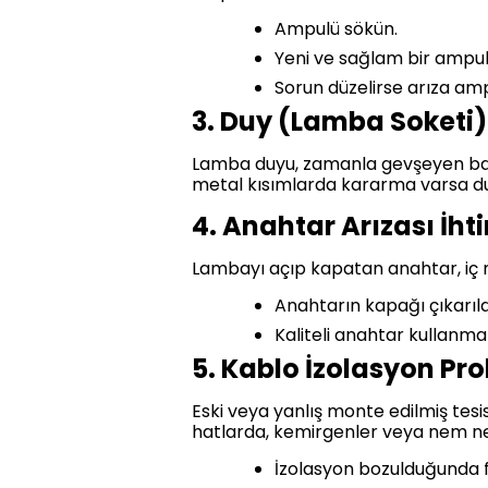
Ampulü sökün.
Yeni ve sağlam bir ampul
Sorun düzelirse arıza am
3. Duy (Lamba Soketi) 
Lamba duyu, zamanla gevşeyen bağla
metal kısımlarda kararma varsa duy d
4. Anahtar Arızası İht
Lambayı açıp kapatan anahtar, iç 
Anahtarın kapağı çıkarıldı
Kaliteli anahtar kullanma
5. Kablo İzolasyon Pr
Eski veya yanlış monte edilmiş tesi
hatlarda, kemirgenler veya nem ned
İzolasyon bozulduğunda f