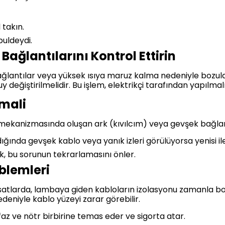
 takın.
puldeydi.
Bağlantılarını Kontrol Ettirin
ntılar veya yüksek ısıya maruz kalma nedeniyle bozulabilir
eğiştirilmelidir. Bu işlem, elektrikçi tarafından yapılmalı
imali
mekanizmasında oluşan ark (kıvılcım) veya gevşek bağlant
ğında gevşek kablo veya yanık izleri görülüyorsa yenisi ile 
k, bu sorunun tekrarlamasını önler.
oblemleri
satlarda, lambaya giden kabloların izolasyonu zamanla bozul
eniyle kablo yüzeyi zarar görebilir.
az ve nötr birbirine temas eder ve sigorta atar.