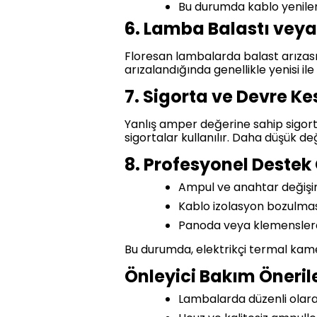
Bu durumda kablo yenilen
6. Lamba Balastı veya 
Floresan lambalarda balast arızası,
arızalandığında genellikle yenisi ile
7. Sigorta ve Devre Ke
Yanlış amper değerine sahip sigort
sigortalar kullanılır. Daha düşük de
8. Profesyonel Destek
Ampul ve anahtar değişi
Kablo izolasyon bozulmas
Panoda veya klemenslerde
Bu durumda, elektrikçi termal kamera
Önleyici Bakım Önerile
Lambalarda düzenli olarak