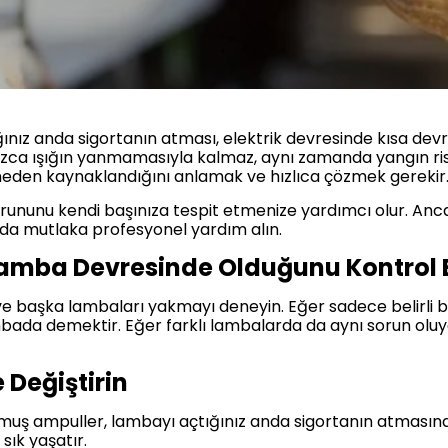
ğınız anda sigortanın atması, elektrik devresinde kısa dev
lnızca ışığın yanmamasıyla kalmaz, aynı zamanda yangın ris
n neden kaynaklandığını anlamak ve hızlıca çözmek gerekir
rununu kendi başınıza tespit etmenize yardımcı olur. Anc
arda mutlaka profesyonel yardım alın.
Lamba Devresinde Olduğunu Kontrol 
 ve başka lambaları yakmayı deneyin. Eğer sadece belirli b
bada demektir. Eğer farklı lambalarda da aynı sorun olu
 Değiştirin
muş ampuller, lambayı açtığınız anda sigortanın atmasına 
sık yaşatır.