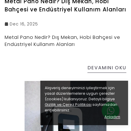
Metal Pano Nedir? Dış Mekan, Hobi
Bahçesi ve Endüstriyel Kullanım Alanları
Dec 16, 2025
Metal Pano Nedir? Dış Mekan, Hobi Bahçesi ve
Endüstriyel Kullanım Alanları
DEVAMINI OKU
Alışveriş deneyiminizi iyileştirmek için
yasal düzenlemelere uygun çerezler
(cookies) kullanıyoruz. Detaylı bilgiye
Gizlilik ve Çerez Politikası
sayfamızdan
erişebilirsiniz.
Anladım