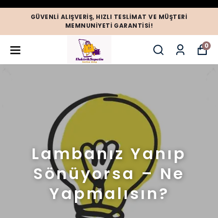
GÜVENLI ALIŞVERIŞ, HIZLI TESLIMAT VE MÜŞTERI
MEMNUNIYETI GARANTISI!
0
Lambanız Yanıp
Sönüyorsa – Ne
Yapmalısın?