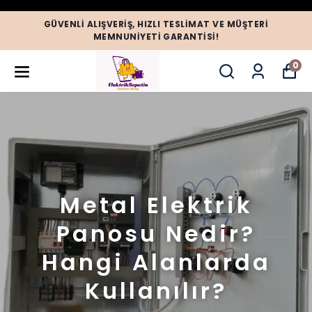
GÜVENLI ALIŞVERIŞ, HIZLI TESLIMAT VE MÜŞTERI
MEMNUNIYETI GARANTISI!
0
Metal Elektrik
Panosu Nedir?
Hangi Alanlarda
Kullanılır?