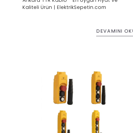
Ankara TTR Kablo - En Uygun Fiyat ve
Kaliteli Ürün | ElektrikSepetin.com
DEVAMINI OK