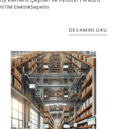
ay Klemens Çeşitleri ve Fiyatları | Ankara
STİM ElektrikSepetin
DEVAMINI OKU