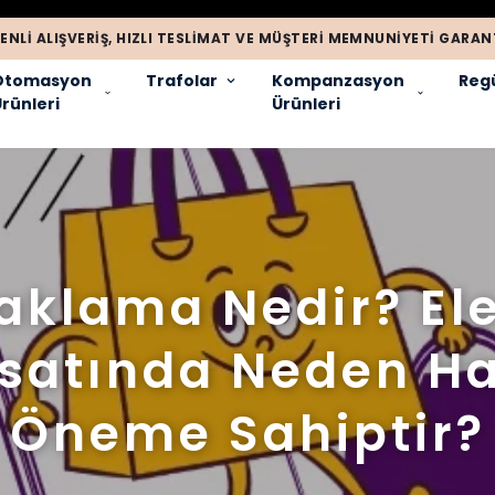
ENLI ALIŞVERIŞ, HIZLI TESLIMAT VE MÜŞTERI MEMNUNIYETI GARANT
Otomasyon
Trafolar
Kompanzasyon
Regü
rünleri
Ürünleri
aklama Nedir? Ele
isatında Neden Ha
Öneme Sahiptir?