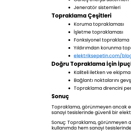
Jeneratör sistemleri
Topraklama Çeşitleri
Koruma topraklaması
İşletme topraklaması
Fonksiyonel topraklama
Yıldırımdan korunma to
elektriksepetin.com/blo
Doğru Topraklama İçin İpuçl
Kaliteli iletken ve ekipma
Bağlantı noktalarını gevş
Topraklama direncini per
Sonuç
Topraklama, görünmeyen ancak elek
sanayi tesislerinde güvenli bir elek
Sonuç: Topraklama, görünmeyen ama
kullanımda hem sanayi tesislerinde g