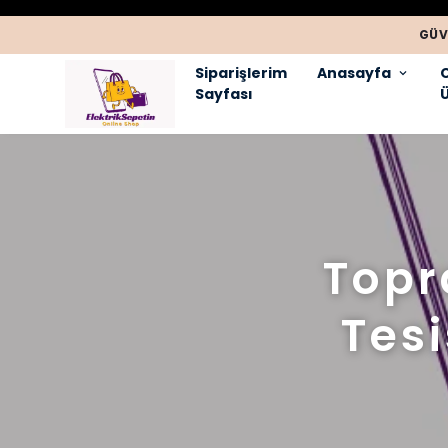
GÜV
Siparişlerim
Anasayfa
Sayfası
Ü
Topr
Tes