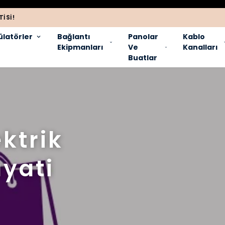
ISI!
latörler
Bağlantı
Panolar
Kablo
Ekipmanları
Ve
Kanalları
Buatlar
ktrik
yati