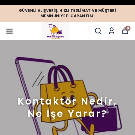
GÜVENLI ALIŞVERIŞ, HIZLI TESLIMAT VE MÜŞTERI
MEMNUNIYETI GARANTISI!
0
Kontaktör Nedir,
Ne İşe Yarar?