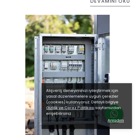
DEVAMINI OKU
Alışveriş deneyiminizi iyileştirmek için
yasal düzenlemelere uygun çerezler
(cookies) kullanıyoruz. Detaylı bilgiye
Gizlilik ve Çerez Politikası
sayfamızdan
erişebilirsiniz.
Anladım