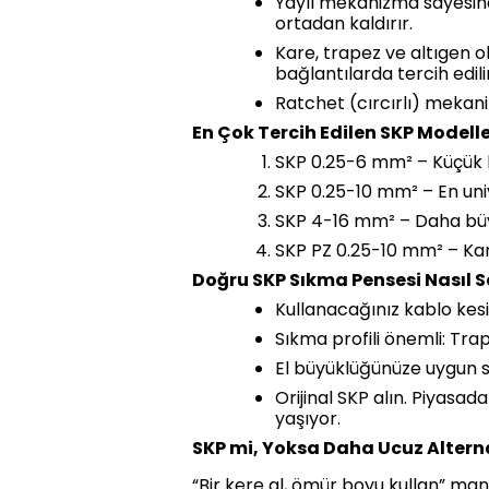
Yaylı mekanizma sayesi
ortadan kaldırır.
Kare, trapez ve altıgen ol
bağlantılarda tercih edili
Ratchet (cırcırlı) mekaniz
En Çok Tercih Edilen SKP Modelle
SKP 0.25-6 mm² – Küçük ke
SKP 0.25-10 mm² – En univ
SKP 4-16 mm² – Daha büyük
SKP PZ 0.25-10 mm² – Ka
Doğru SKP Sıkma Pensesi Nasıl Se
Kullanacağınız kablo kesi
Sıkma profili önemli: Trap
El büyüklüğünüze uygun s
Orijinal SKP alın. Piyasa
yaşıyor.
SKP mi, Yoksa Daha Ucuz Alterna
“Bir kere al, ömür boyu kullan” mant