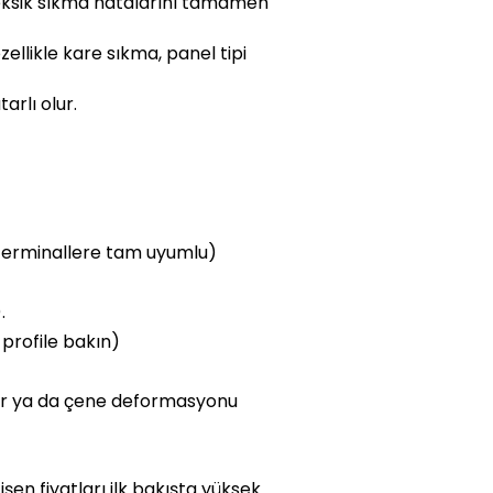
ksik sıkma hatalarını tamamen
ellikle kare sıkma, panel tipi
arlı olur.
terminallere tam uyumlu)
.
 profile bakın)
iyor ya da çene deformasyonu
şen fiyatları ilk bakışta yüksek