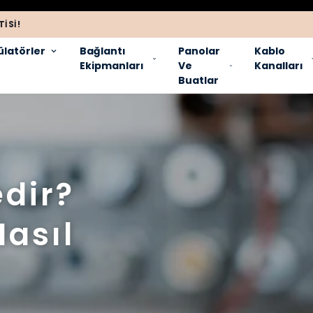
ISI!
latörler
Bağlantı
Panolar
Kablo
Ekipmanları
Ve
Kanalları
Buatlar
dir?
Nasıl