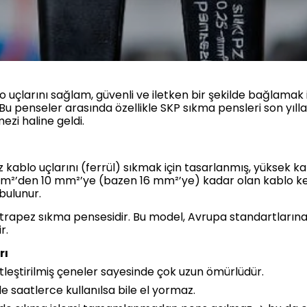
lo uçlarını sağlam, güvenli ve iletken bir şekilde bağlamak 
. Bu penseler arasında özellikle SKP sıkma pensleri son yı
ezi haline geldi.
ız kablo uçlarını (ferrül) sıkmak için tasarlanmış, yüksek ka
 mm²’den 10 mm²’ye (bazen 16 mm²’ye) kadar olan kablo ke
bulunur.
rapez sıkma pensesidir. Bu model, Avrupa standartlarına 
r.
rı
ertleştirilmiş çeneler sayesinde çok uzun ömürlüdür.
e saatlerce kullanılsa bile el yormaz.