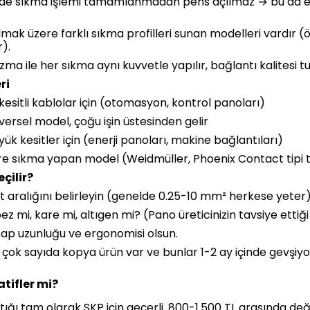
nde sıkma işlemi tamamlanmadan pens açılmaz → bu da e
mak üzere farklı sıkma profilleri sunan modelleri vardır (öz
r).
ma ile her sıkma aynı kuvvetle yapılır, bağlantı kalitesi tut
ri
sitli kablolar için (otomasyon, kontrol panoları)
ersel model, çoğu işin üstesinden gelir
 kesitler için (enerji panoları, makine bağlantıları)
re sıkma yapan model (Weidmüller, Phoenix Contact tipi 
çilir?
t aralığını belirleyin (genelde 0.25-10 mm² herkese yeter)
ez mi, kare mi, altıgen mi? (Pano üreticinizin tavsiye ettiği
ap uzunluğu ve ergonomisi olsun.
da çok sayıda kopya ürün var ve bunlar 1-2 ay içinde gevş
tifler mi?
ığı tam olarak SKP için geçerli. 800-1.500 TL arasında deği