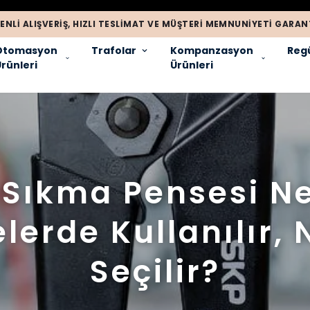
ENLI ALIŞVERIŞ, HIZLI TESLIMAT VE MÜŞTERI MEMNUNIYETI GARANT
Otomasyon
Trafolar
Kompanzasyon
Regü
rünleri
Ürünleri
 Sıkma Pensesi Ne
lerde Kullanılır, 
Seçilir?