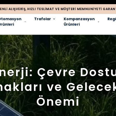
ENLI ALIŞVERIŞ, HIZLI TESLIMAT VE MÜŞTERI MEMNUNIYETI GARANT
Otomasyon
Trafolar
Kompanzasyon
Regü
rünleri
Ürünleri
Enerji: Çevre Dostu
akları ve Gelece
Önemi