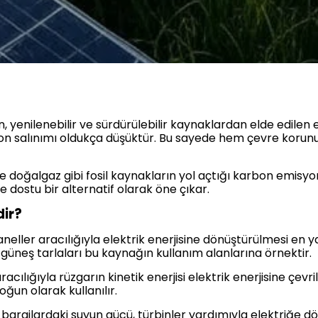
 yenilenebilir ve sürdürülebilir kaynaklardan elde edilen en
rbon salınımı oldukça düşüktür. Bu sayede hem çevre korun
ve doğalgaz gibi fosil kaynakların yol açtığı karbon emisy
re dostu bir alternatif olarak öne çıkar.
dir?
paneller aracılığıyla elektrik enerjisine dönüştürülmesi en 
e güneş tarlaları bu kaynağın kullanım alanlarına örnektir.
racılığıyla rüzgarın kinetik enerjisi elektrik enerjisine çevrili
ğun olarak kullanılır.
ya barajlardaki suyun gücü, türbinler yardımıyla elektriğe d