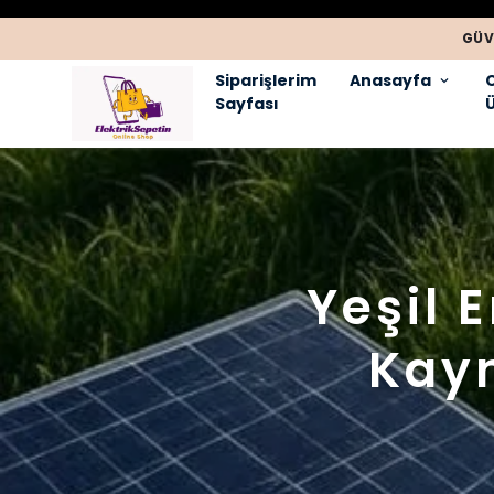
GÜV
Siparişlerim
Anasayfa
Sayfası
Ü
Yeşil 
Kayn