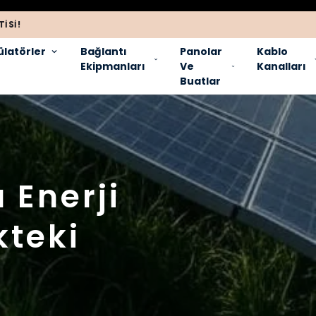
ISI!
latörler
Bağlantı
Panolar
Kablo
Ekipmanları
Ve
Kanalları
Buatlar
 Enerji
kteki