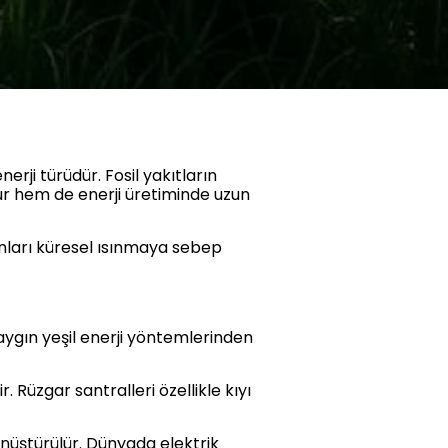
erji türüdür. Fosil yakıtların
ur hem de enerji üretiminde uzun
onları küresel ısınmaya sebep
yaygın yeşil enerji yöntemlerinden
r. Rüzgar santralleri özellikle kıyı
önüştürülür. Dünyada elektrik