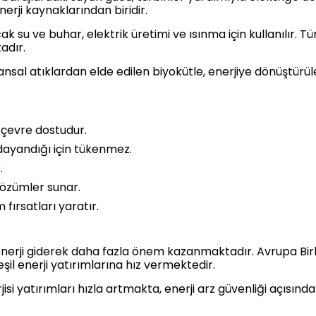
nerji kaynaklarından biridir.
ak su ve buhar, elektrik üretimi ve ısınma için kullanılır. Tü
adır.
ayvansal atıklardan elde edilen biyokütle, enerjiye dönüştür
, çevre dostudur.
dayandığı için tükenmez.
.
özümler sunar.
 fırsatları yaratır.
l enerji giderek daha fazla önem kazanmaktadır. Avrupa Birl
şil enerji yatırımlarına hız vermektedir.
si yatırımları hızla artmakta, enerji arz güvenliği açısınd